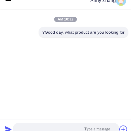
Anny Zhang
دسته بندی های محبوب
همه
10:32 AM
کارت انتقال باتری
سبد خرید انتقال ناپذیر
Good day, what product are you looking for?
وسیله نقلیه هدایت
حمل بار ریلی
شونده اتوماتیک AGV
چرخ های صنعتی
چرخ دنده انتقال موتور
مکانیومی
چرخ دستی های انتقال
کارت انتقال الکتریکی
مواد
اشتراک