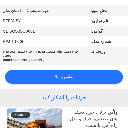
کنترل
محل منبع:
شهر شینشیانگ ، استان هنان
کیفیت
نام تجاری:
BEFANBY
با
گواهی:
CE,SGS,ISO9001
ما
شماره مدل:
KPJ-1-500t
تماس
برجسته:
چرخ دستی های صنعتی موتوری ، چرخ دستی های چرخ
دستی
بگیرید
,
motorised trolleys carts
تماس با ما!
اخبار
درخواست
جزئیات را آشکار کنید
نقل قول
واگن برقی چرخ دستی
های صنعتی، حمل و نقل
نقشه
راه آهن با شیب