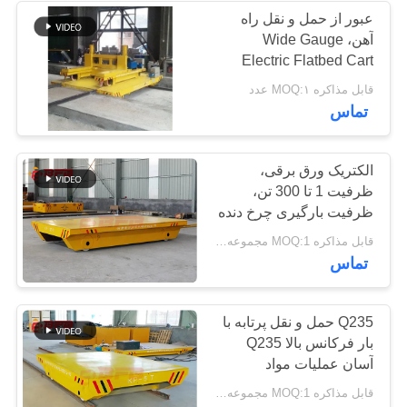
عبور از حمل و نقل راه
آهن، Wide Gauge
119
Electric Flatbed Cart
برای انبار
قابل مذاکره MOQ:۱ عدد
کارت انتقال الکتریکی
تماس
الکتریک ورق برقی،
ظرفیت 1 تا 300 تن،
ظرفیت بارگیری چرخ دنده
موتور
41
قابل مذاکره MOQ:1 مجموعه مجموعه
تماس
چرخ دستی های انتقال
مواد
Q235 حمل و نقل پرتابه با
بار فرکانس بالا Q235
آسان عملیات مواد
قابل مذاکره MOQ:1 مجموعه مجموعه