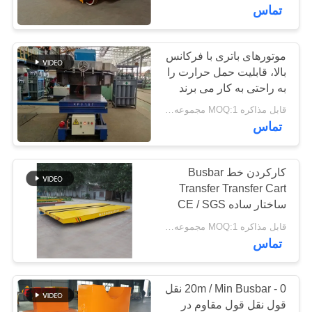
کنترل
تماس
کیفیت
موتورهای باتری با فرکانس
172
بالا، قابلیت حمل حرارت را
با
به راحتی به کار می برند
حمل بار ریلی
ما
قابل مذاکره MOQ:1 مجموعه مجموعه
تماس
تماس
بگیرید
کارکردن خط Busbar
Transfer Transfer Cart
اخبار
ساختار ساده CE / SGS
146
Approval
قابل مذاکره MOQ:1 مجموعه مجموعه
وسیله نقلیه هدایت
درخواست
تماس
نقل قول
شونده اتوماتیک AGV
0 - 20m / Min Busbar نقل
نقشه
قول نقل قول مقاوم در