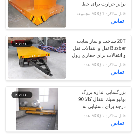
برابر حرارت برای خط
سایت
تولید
قابل مذاکره MOQ:1 مجموعه مجموعه
9
تماس
PRIVACY
چرخ های صنعتی
POLICY
20T ساخت و ساز سایت
مکانیومی
Busbar نقل و انتقالات نقل
و انتقالات برای حفاری رول
اداره راه آهن
قابل مذاکره MOQ:۱ عدد
تماس
84
بزرگنمايي اندازه بزرگ
چرخ دنده انتقال
بوليو سبك انتقال كالا 90
درجه براي دستيابي به
موتور
كالاهاي فولادي
قابل مذاکره MOQ:۱ عدد
تماس