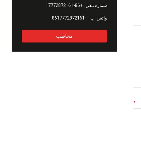
شماره تلفن :
+86-17772872161
واتس اپ :
+8617772872161
مخاطب