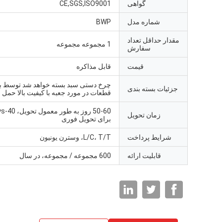
گواهی
CE,SGS,ISO9001
شماره مدل
BWP
مقدار حداقل تعداد
1 مجموعه مجموعه
سفارش
قیمت
قابل مذاکره
چرخ دستی سبد بسته خواهد شد توسط ب
جزئیات بسته بندی
قطعات در مورد جعبه با کیفیت بالا حمل
50-60 روز
زمان تحویل
برای تحویل فوری
شرایط پرداخت
L/C، T/T، وسترن یونیون
قابلیت ارائه
600 مجموعه / مجموعه، در سال