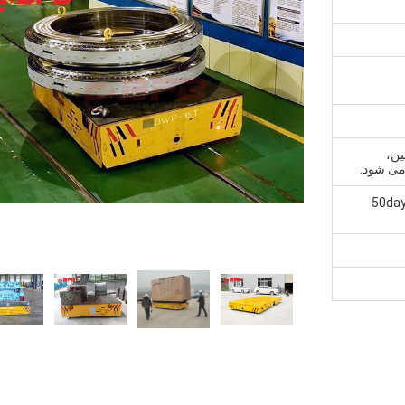
ین،
 می شود.
 به طور معمول تحویل، 40-50days