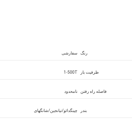
رنگ
سفارشی
ظرفیت بار
1-500T
فاصله راه رفتن
نامحدود
بندر
چینگدائو/تیانجین/شانگهای