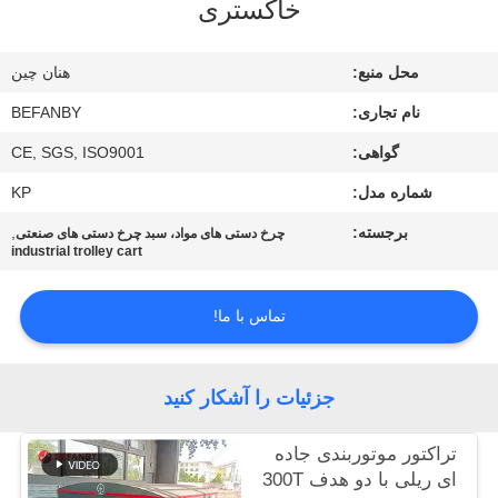
خاکستری
کنترل
کیفیت
محل منبع:
هنان چین
نام تجاری:
BEFANBY
با
گواهی:
CE, SGS, ISO9001
ما
شماره مدل:
KP
تماس
بگیرید
برجسته:
,
چرخ دستی های مواد، سبد چرخ دستی های صنعتی
industrial trolley cart
اخبار
تماس با ما!
درخواست
جزئیات را آشکار کنید
نقل قول
تراکتور موتوربندی جاده
ای ریلی با دو هدف 300T
نقشه