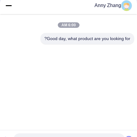
Anny Zhang
دسته بندی های محبوب
همه
6:00 AM
کارت انتقال باتری
سبد خرید انتقال ناپذیر
Good day, what product are you looking for?
وسیله نقلیه هدایت
حمل بار ریلی
شونده اتوماتیک AGV
چرخ های صنعتی
چرخ دنده انتقال موتور
مکانیومی
چرخ دستی های انتقال
کارت انتقال الکتریکی
مواد
اشتراک